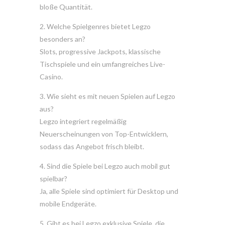
bloße Quantität.
2. Welche Spielgenres bietet Legzo
besonders an?
Slots, progressive Jackpots, klassische
Tischspiele und ein umfangreiches Live-
Casino.
3. Wie sieht es mit neuen Spielen auf Legzo
aus?
Legzo integriert regelmäßig
Neuerscheinungen von Top-Entwicklern,
sodass das Angebot frisch bleibt.
4. Sind die Spiele bei Legzo auch mobil gut
spielbar?
Ja, alle Spiele sind optimiert für Desktop und
mobile Endgeräte.
5. Gibt es bei Legzo exklusive Spiele, die