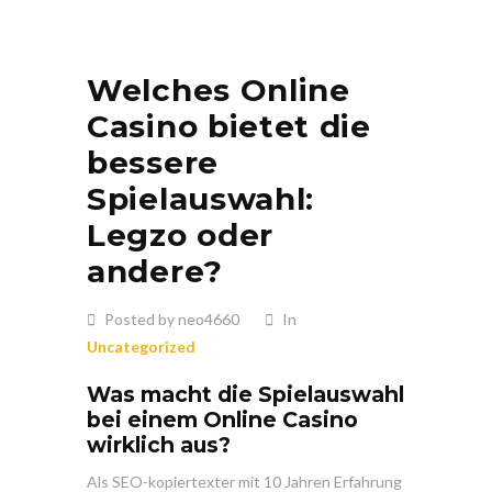
Welches Online
Casino bietet die
bessere
Spielauswahl:
Legzo oder
andere?
Posted by neo4660
In
Uncategorized
Was macht die Spielauswahl
bei einem Online Casino
wirklich aus?
Als SEO-kopiertexter mit 10 Jahren Erfahrung