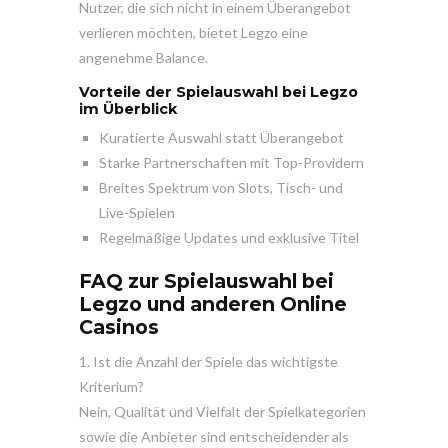
Nutzer, die sich nicht in einem Überangebot
verlieren möchten, bietet Legzo eine
angenehme Balance.
Vorteile der Spielauswahl bei Legzo
im Überblick
Kuratierte Auswahl statt Überangebot
Starke Partnerschaften mit Top-Providern
Breites Spektrum von Slots, Tisch- und
Live-Spielen
Regelmäßige Updates und exklusive Titel
FAQ zur Spielauswahl bei
Legzo und anderen Online
Casinos
1. Ist die Anzahl der Spiele das wichtigste
Kriterium?
Nein, Qualität und Vielfalt der Spielkategorien
sowie die Anbieter sind entscheidender als