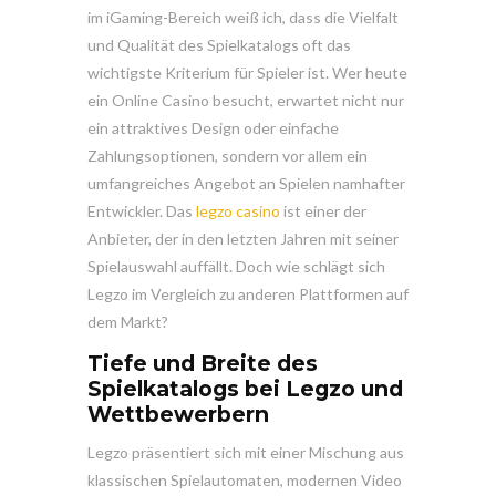
im iGaming-Bereich weiß ich, dass die Vielfalt
und Qualität des Spielkatalogs oft das
wichtigste Kriterium für Spieler ist. Wer heute
ein Online Casino besucht, erwartet nicht nur
ein attraktives Design oder einfache
Zahlungsoptionen, sondern vor allem ein
umfangreiches Angebot an Spielen namhafter
Entwickler. Das
legzo casino
ist einer der
Anbieter, der in den letzten Jahren mit seiner
Spielauswahl auffällt. Doch wie schlägt sich
Legzo im Vergleich zu anderen Plattformen auf
dem Markt?
Tiefe und Breite des
Spielkatalogs bei Legzo und
Wettbewerbern
Legzo präsentiert sich mit einer Mischung aus
klassischen Spielautomaten, modernen Video