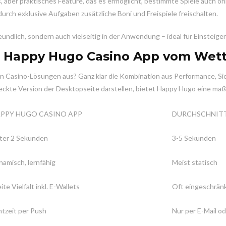
, aber praktisches Feature, das es ermöglicht, bestimmte Spiele auch o
urch exklusive Aufgaben zusätzliche Boni und Freispiele freischalten.
ndlich, sondern auch vielseitig in der Anwendung – ideal für Einsteiger
ie Happy Hugo Casino App vom We
 Casino-Lösungen aus? Ganz klar die Kombination aus Performance, Sich
kte Version der Desktopseite darstellen, bietet Happy Hugo eine maßg
PPY HUGO CASINO APP
DURCHSCHNITT
ter 2 Sekunden
3-5 Sekunden
namisch, lernfähig
Meist statisch
ite Vielfalt inkl. E-Wallets
Oft eingeschrän
htzeit per Push
Nur per E-Mail o