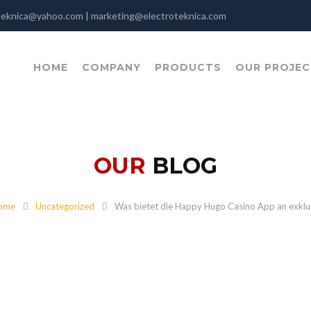
teknica@yahoo.com | marketing@electroteknica.com
HOME
COMPANY
PRODUCTS
OUR PROJEC
OUR
BLOG
ome
Uncategorized
Was bietet die Happy Hugo Casino App an exklu