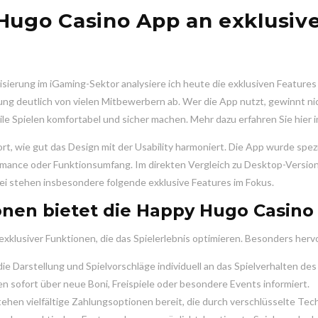
Hugo Casino App an exklusiv
isierung im iGaming-Sektor analysiere ich heute die exklusiven Feature
ng deutlich von vielen Mitbewerbern ab. Wer die App nutzt, gewinnt nic
ile Spielen komfortabel und sicher machen. Mehr dazu erfahren Sie hier i
rt, wie gut das Design mit der Usability harmoniert. Die App wurde spez
formance oder Funktionsumfang. Im direkten Vergleich zu Desktop-Vers
abei stehen insbesondere folgende exklusive Features im Fokus.
onen bietet die Happy Hugo Casino
xklusiver Funktionen, die das Spielerlebnis optimieren. Besonders herv
e Darstellung und Spielvorschläge individuell an das Spielverhalten des
n sofort über neue Boni, Freispiele oder besondere Events informiert.
tehen vielfältige Zahlungsoptionen bereit, die durch verschlüsselte Tec