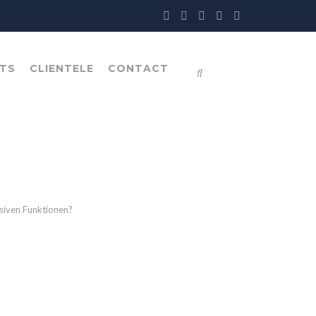
TS
CLIENTELE
CONTACT
siven Funktionen?