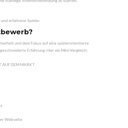
hne ständige Internetverbindung zu starten.
 und erfahrene Spieler.
ttbewerb?
erheit und dem Fokus auf eine spielerorientierte
eschneiderte Erfahrung. Hier ein Mini-Vergleich:
 AUF DEM MARKT
kt
der Webseite