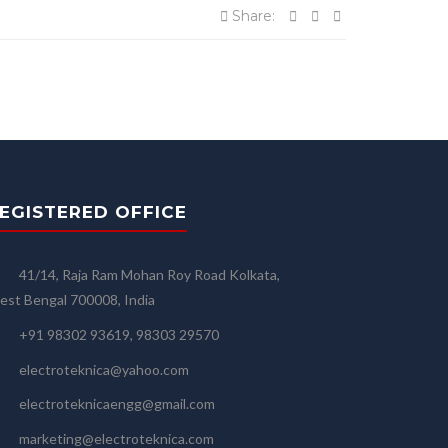
Share:
EGISTERED OFFICE
41/14, Raja Ram Mohan Roy Road Kolkata,
st Bengal 700008, India
+91 98302 93619, 98303 29570
electroteknica@yahoo.com
electroteknicaengg@gmail.com
marketing@electroteknica.com