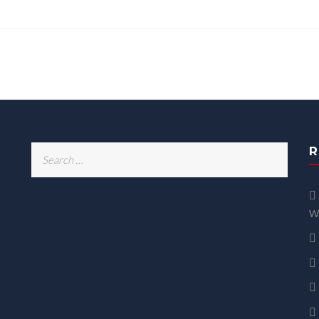
R
Search
for:
We