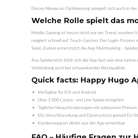
Dieses Niveau an Optimierung spiegelt sich auch in de
Welche Rolle spielt das mo
Mobile Gaming ist heute nicht nur ein Trend, sondern 
reagiert schnell auf Touch-Gesten. Der Login-Prozess 
Spiel. Zudem unterstützt die App Multitasking – Spieler
Aus Spielersicht fühlt sich die App fast wie eine nativ
Verbindung auch bei schwankender Netzqualität.
Quick facts: Happy Hugo A
Verfügbar für iOS und Android
Über 1.000 Casino- und Live-Spiele integriert
Tägliche Herausforderungen mit exklusiven Preisen
SSL-Verschlüsselung und Datenschutz gemäß EU-S
Kundensupport direkt aus der App erreichbar
FAQ – Häufige Fragen zur