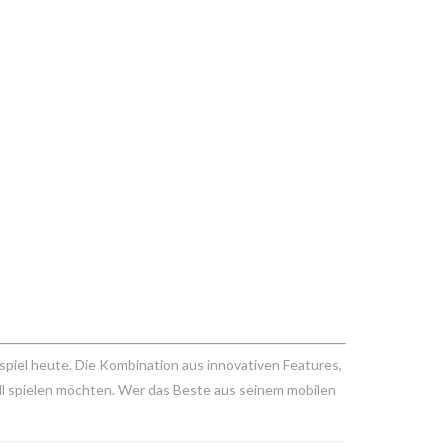
spiel heute. Die Kombination aus innovativen Features,
all spielen möchten. Wer das Beste aus seinem mobilen