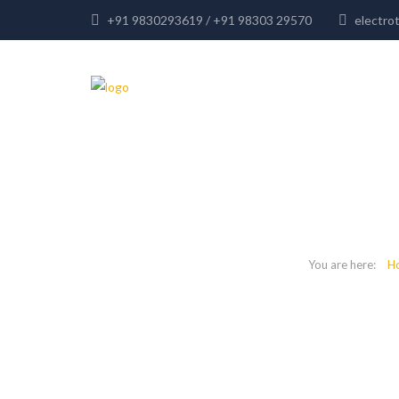
+91 9830293619 / +91 98303 29570
electro
H