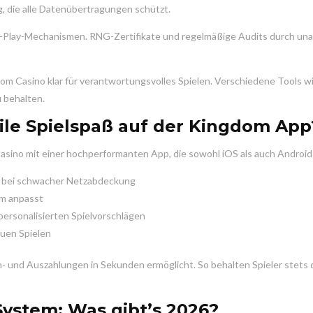
, die alle Datenübertragungen schützt.
Fair-Play-Mechanismen. RNG-Zertifikate und regelmäßige Audits durch una
om Casino klar für verantwortungsvolles Spielen. Verschiedene Tools wi
u behalten.
ile Spielspaß auf der Kingdom App
Casino mit einer hochperformanten App, die sowohl iOS als auch Android
ch bei schwacher Netzabdeckung
rm anpasst
personalisierten Spielvorschlägen
uen Spielen
 Ein- und Auszahlungen in Sekunden ermöglicht. So behalten Spieler stet
stem: Was gibt’s 2026?