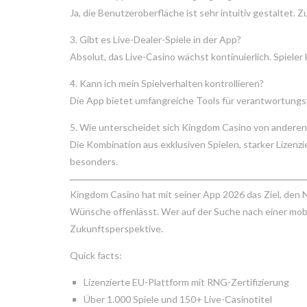
Ja, die Benutzeroberfläche ist sehr intuitiv gestaltet.
3. Gibt es Live-Dealer-Spiele in der App?
Absolut, das Live-Casino wächst kontinuierlich. Spiele
4. Kann ich mein Spielverhalten kontrollieren?
Die App bietet umfangreiche Tools für verantwortungsvo
5. Wie unterscheidet sich Kingdom Casino von anderen
Die Kombination aus exklusiven Spielen, starker Lize
besonders.
Kingdom Casino hat mit seiner App 2026 das Ziel, den Nu
Wünsche offenlässt. Wer auf der Suche nach einer mobil
Zukunftsperspektive.
Quick facts:
Lizenzierte EU-Plattform mit RNG-Zertifizierung
Über 1.000 Spiele und 150+ Live-Casinotitel