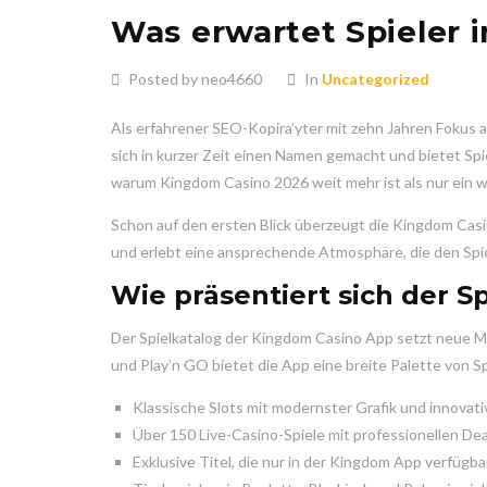
Was erwartet Spieler 
Posted by neo4660
In
Uncategorized
Als erfahrener SEO-Kopira’yter mit zehn Jahren Fokus 
sich in kurzer Zeit einen Namen gemacht und bietet Sp
warum Kingdom Casino 2026 weit mehr ist als nur ein we
Schon auf den ersten Blick überzeugt die Kingdom Casin
und erlebt eine ansprechende Atmosphäre, die den Spi
Wie präsentiert sich der S
Der Spielkatalog der Kingdom Casino App setzt neue M
und Play’n GO bietet die App eine breite Palette von Sp
Klassische Slots mit modernster Grafik und innova
Über 150 Live-Casino-Spiele mit professionellen Dea
Exklusive Titel, die nur in der Kingdom App verfügba