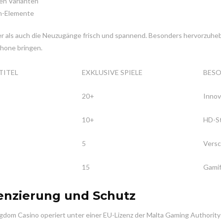
len Varianten
on-Elemente
r als auch die Neuzugänge frisch und spannend. Besonders hervorzuhebe
phone bringen.
TITEL
EXKLUSIVE SPIELE
BESO
20+
Innov
10+
HD-St
5
Versc
15
Gamif
zenzierung und Schutz
 Kingdom Casino operiert unter einer EU-Lizenz der Malta Gaming Authori