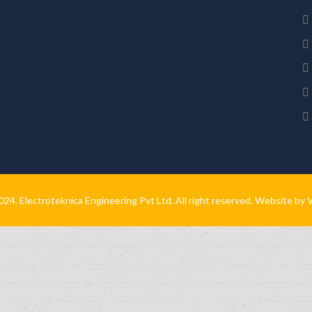
24. Electroteknica Engineering Pvt Ltd. All right reserved. Website by
V