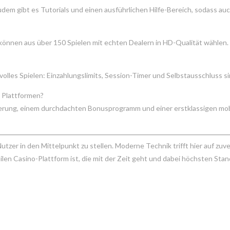
 Zudem gibt es Tutorials und einen ausführlichen Hilfe-Bereich, sodass 
r können aus über 150 Spielen mit echten Dealern in HD-Qualität wählen.
lles Spielen: Einzahlungslimits, Session-Timer und Selbstausschluss sin
 Plattformen?
nzierung, einem durchdachten Bonusprogramm und einer erstklassigen m
tzer in den Mittelpunkt zu stellen. Moderne Technik trifft hier auf zuve
en Casino-Plattform ist, die mit der Zeit geht und dabei höchsten Stan