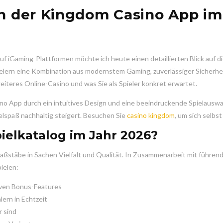
in der Kingdom Casino App im
auf iGaming-Plattformen möchte ich heute einen detaillierten Blick auf
ielern eine Kombination aus modernstem Gaming, zuverlässiger Sicherhei
iteres Online-Casino und was Sie als Spieler konkret erwartet.
o App durch ein intuitives Design und eine beeindruckende Spielauswahl.
elspaß nachhaltig steigert. Besuchen Sie
casino kingdom
, um sich selbs
pielkatalog im Jahr 2026?
aßstäbe in Sachen Vielfalt und Qualität. In Zusammenarbeit mit führe
ielen:
tiven Bonus-Features
lern in Echtzeit
r sind