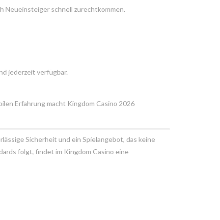
auch Neueinsteiger schnell zurechtkommen.
d jederzeit verfügbar.
obilen Erfahrung macht Kingdom Casino 2026
rlässige Sicherheit und ein Spielangebot, das keine
dards folgt, findet im Kingdom Casino eine