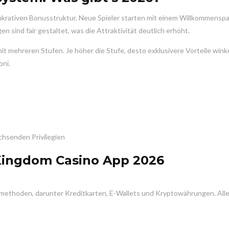
ukrativen Bonusstruktur. Neue Spieler starten mit einem Willkommenspa
sind fair gestaltet, was die Attraktivität deutlich erhöht.
mit mehreren Stufen. Je höher die Stufe, desto exklusivere Vorteile wi
oni.
achsenden Privilegien
 Kingdom Casino App 2026
smethoden, darunter Kreditkarten, E-Wallets und Kryptowährungen. All