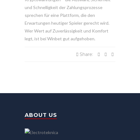
und Schnelligkeit der Zahlungsprozesse
sprechen für eine Plattform, die den
Erwartungen heutiger Spieler gerecht wird.
Wer Wert auf Zuverlässigkeit und Komfort
legt, ist bei Winbet gut aufgehoben.
Share:
ABOUT US