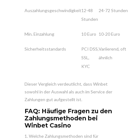
Auszahlungsgeschwindigkeit
12-48
24-72 Stunden
Stunden
Min. Einzahlung
10 Euro
10-20 Euro
Sicherheitsstandards
PCI DSS,
Variierend, oft
SSL,
ähnlich
KYC
Dieser Vergleich verdeutlicht, dass Winbet
sowohl in der Auswahl als auch im Service der
Zahlungen gut aufgestellt ist.
FAQ: Häufige Fragen zu den
Zahlungsmethoden bei
Winbet Casino
1. Welche Zahlungsmethoden sind für