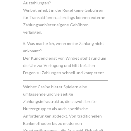
Auszahlungen?
Winbet erhebt in der Regel keine Gebühren
für Transaktionen, allerdings können externe
Zahlungsanbieter eigene Gebühren
verlangen.
5. Was mache ich, wenn meine Zahlung nicht
ankommt?
Der Kundendienst von Winbet steht rund um
die Uhr zur Verfügung und hilft bei allen
Fragen zu Zahlungen schnell und kompetent.
Winbet Casino bietet Spielern eine
umfassende und vielseitige
Zahlungsinfrastruktur, die sowohl breite
Nutzergruppen als auch spezifische
Anforderungen abdeckt. Von traditionellen
Bankmethoden bis zu modernen
Kryptowährungen – die Auswahl, Sicherheit