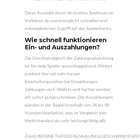
Diese Auswahl deckt ein breites Spektrum an
Vorlieben ab und ermöglicht schnellen und
unkomplizierten Zugriff auf das Spielerkonto.
Wie schnell funktionieren
Ein- und Auszahlungen?
Die Geschwindigkeit der Zahlungsabwicklung
ist für viele Spieler ausschlaggebend. Winbet
punktet hier mit sehr kurzen
Bearbeitungszeiten bei Einzahlungen:
Zahlungen via E-Wallets und Karten werden
oft sofort gutgeschrieben. Die Auszahlungen
werden in der Regel innerhalb von 24 bis 48
Stunden bearbeitet, was im Vergleich zum
Marktstandard als sehr leistungsfähig gilt.
ZAHLUNGSMETHODE
EINZAHLUNGSGESCHWINDIGKE