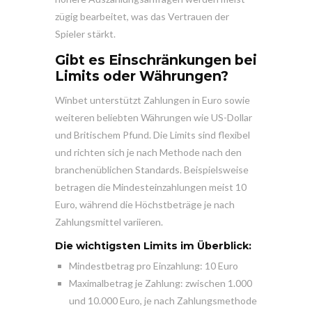
zügig bearbeitet, was das Vertrauen der
Spieler stärkt.
Gibt es Einschränkungen bei
Limits oder Währungen?
Winbet unterstützt Zahlungen in Euro sowie
weiteren beliebten Währungen wie US-Dollar
und Britischem Pfund. Die Limits sind flexibel
und richten sich je nach Methode nach den
branchenüblichen Standards. Beispielsweise
betragen die Mindesteinzahlungen meist 10
Euro, während die Höchstbeträge je nach
Zahlungsmittel variieren.
Die wichtigsten Limits im Überblick:
Mindestbetrag pro Einzahlung: 10 Euro
Maximalbetrag je Zahlung: zwischen 1.000
und 10.000 Euro, je nach Zahlungsmethode