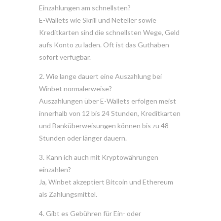
Einzahlungen am schnellsten?
E-Wallets wie Skrill und Neteller sowie
Kreditkarten sind die schnellsten Wege, Geld
aufs Konto zu laden. Oft ist das Guthaben
sofort verfügbar.
2. Wie lange dauert eine Auszahlung bei
Winbet normalerweise?
Auszahlungen über E-Wallets erfolgen meist
innerhalb von 12 bis 24 Stunden, Kreditkarten
und Banküberweisungen können bis zu 48
Stunden oder länger dauern.
3. Kann ich auch mit Kryptowährungen
einzahlen?
Ja, Winbet akzeptiert Bitcoin und Ethereum
als Zahlungsmittel.
4. Gibt es Gebühren für Ein- oder