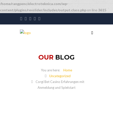
/home/rangpenc/electroteknica.com/wp-
content/plugins/revslider/includes/output.class.php
on line
3615
OUR
BLOG
Home
Uncategorized
Corgi Bet Casino Erfahrungen mit
Anmeldung und Spielstart