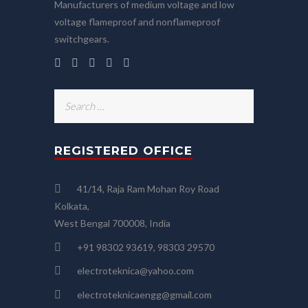
Manufacturers of medium voltage and low
voltage flameproof and nonflameproof
switchgears.
Search
for:
REGISTERED OFFICE
41/14, Raja Ram Mohan Roy Road
Kolkata,
West Bengal 700008, India
+91 98302 93619, 98303 29570
electroteknica@yahoo.com
electroteknicaengg@gmail.com