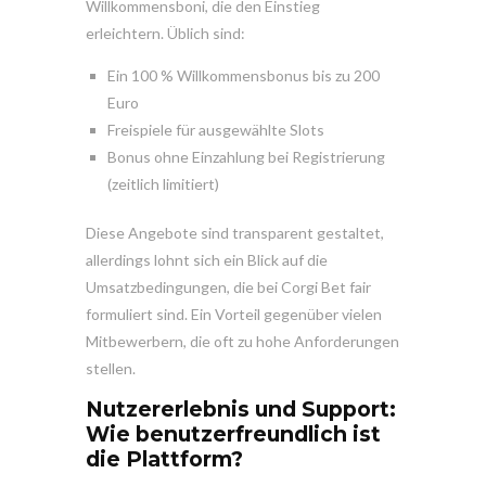
Willkommensboni, die den Einstieg
erleichtern. Üblich sind:
Ein 100 % Willkommensbonus bis zu 200
Euro
Freispiele für ausgewählte Slots
Bonus ohne Einzahlung bei Registrierung
(zeitlich limitiert)
Diese Angebote sind transparent gestaltet,
allerdings lohnt sich ein Blick auf die
Umsatzbedingungen, die bei Corgi Bet fair
formuliert sind. Ein Vorteil gegenüber vielen
Mitbewerbern, die oft zu hohe Anforderungen
stellen.
Nutzererlebnis und Support:
Wie benutzerfreundlich ist
die Plattform?