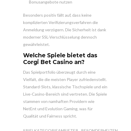
Bonusangebote nutzen
Besonders positiv fällt auf, dass keine
komplizierten Verifizierungsverfahren die
Anmeldung verzögern. Die Sicherheit ist dank
moderner SSL-Verschlüsselung dennoch
gewährleistet.
Welche Spiele bietet das
Corgi Bet Casino an?
Das Spielportfolio überzeugt durch eine
Vielfalt, die die meisten Player zufriedenstellt.
Standard-Slots, klassische Tischspiele und ein
Live-Casino-Bereich sind vertreten. Die Spiele
stammen von namhaften Providern wie
NetEnt und Evolution Gaming, was für
Qualität und Fairness spricht.
SPIELKATEGORIE
ANBIETER
BESONDERHEITEN