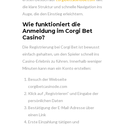
die klare Struktur und schnelle Navigation ins
Auge, die den Einstieg erleichtern.
Wie funktioniert die
Anmeldung im Corgi Bet
Casino?
Die Registrierung bei Corgi Bet ist bewusst
einfach gehalten, um den Spieler schnell ins
Casino-Erlebnis zu führen. Innerhalb weniger
Minuten kann man ein Konto erstellen:
Besuch der Webseite
corgibetcasinode.com
Klick auf „Registrieren“ und Eingabe der
persönlichen Daten
Bestätigung der E-Mail-Adresse über
einen Link
Erste Einzahlung tätigen und