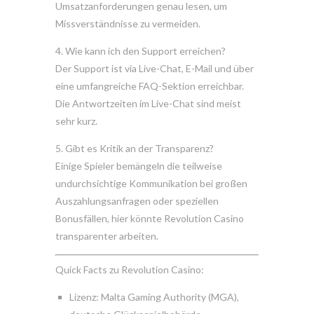
Umsatzanforderungen genau lesen, um
Missverständnisse zu vermeiden.
4. Wie kann ich den Support erreichen?
Der Support ist via Live-Chat, E-Mail und über
eine umfangreiche FAQ-Sektion erreichbar.
Die Antwortzeiten im Live-Chat sind meist
sehr kurz.
5. Gibt es Kritik an der Transparenz?
Einige Spieler bemängeln die teilweise
undurchsichtige Kommunikation bei großen
Auszahlungsanfragen oder speziellen
Bonusfällen, hier könnte Revolution Casino
transparenter arbeiten.
Quick Facts zu Revolution Casino:
Lizenz: Malta Gaming Authority (MGA),