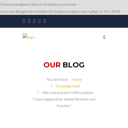
/home/rangpenc/electroteknica.com/wp-
content/plugins/revslider/includes/output.class.php
on line
3615
OUR
BLOG
Home
Uncategorized
Wie transparent ist Revolution
Casino gegenüber seinen Nutzern und
Kunden?