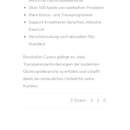
deutsche Glücksspielbehörde
Über 500 Spiele von namhaften Providern
Klare Bonus- und Treueprogramme
Support in mehreren Sprachen, inklusive
Deutsch
Verschlüsselung nach aktuellem SSL-
Standard
Revolution Casino gelingt es, viele
Transparenzanforderungen der modernen
Glücksspielbranche zu erfüllen und schafft
damit ein verlässliches Umfeld für seine
Kunden.
Share: