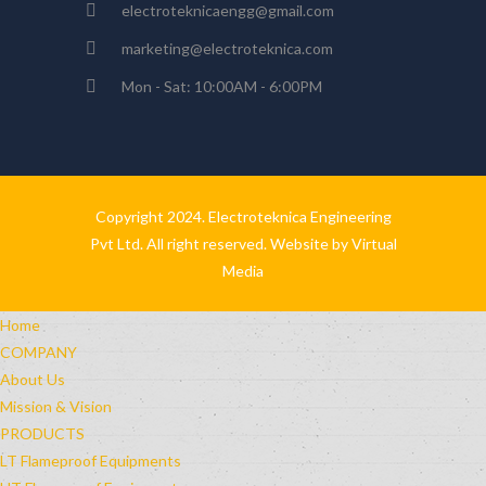
electroteknicaengg@gmail.com
marketing@electroteknica.com
Mon - Sat: 10:00AM - 6:00PM
Copyright 2024. Electroteknica Engineering
Pvt Ltd. All right reserved. Website by
Virtual
Media
Home
COMPANY
About Us
Mission & Vision
PRODUCTS
LT Flameproof Equipments