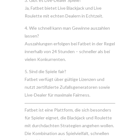
3. Gibt es Live-Dealer Spiele?
Ja, Fatbet bietet Live Blackjack und Live
Roulette mit echten Dealern in Echtzeit.
4. Wie schnell kann man Gewinne auszahlen
lassen?
Auszahlungen erfolgen bei Fatbet in der Regel
innerhalb von 24 Stunden – schneller als bei
vielen Konkurrenten.
5. Sind die Spiele fair?
Fatbet verfügt über gültige Lizenzen und
nutzt zertifizierte Zufallsgeneratoren sowie
Live-Dealer für maximale Fairness.
Fatbet ist eine Plattform, die sich besonders
für Spieler eignet, die Blackjack und Roulette
mit durchdachten Strategien angehen wollen.
Die Kombination aus Spielvielfalt, schnellen