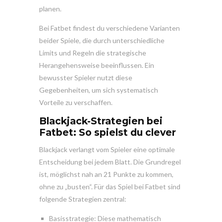
planen.
Bei Fatbet findest du verschiedene Varianten
beider Spiele, die durch unterschiedliche
Limits und Regeln die strategische
Herangehensweise beeinflussen. Ein
bewusster Spieler nutzt diese
Gegebenheiten, um sich systematisch
Vorteile zu verschaffen.
Blackjack-Strategien bei
Fatbet: So spielst du clever
Blackjack verlangt vom Spieler eine optimale
Entscheidung bei jedem Blatt. Die Grundregel
ist, möglichst nah an 21 Punkte zu kommen,
ohne zu „busten“. Für das Spiel bei Fatbet sind
folgende Strategien zentral:
Basisstrategie: Diese mathematisch