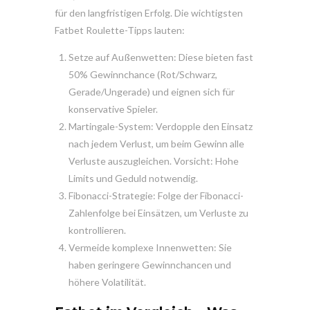
für den langfristigen Erfolg. Die wichtigsten
Fatbet Roulette-Tipps lauten:
Setze auf Außenwetten: Diese bieten fast
50% Gewinnchance (Rot/Schwarz,
Gerade/Ungerade) und eignen sich für
konservative Spieler.
Martingale-System: Verdopple den Einsatz
nach jedem Verlust, um beim Gewinn alle
Verluste auszugleichen. Vorsicht: Hohe
Limits und Geduld notwendig.
Fibonacci-Strategie: Folge der Fibonacci-
Zahlenfolge bei Einsätzen, um Verluste zu
kontrollieren.
Vermeide komplexe Innenwetten: Sie
haben geringere Gewinnchancen und
höhere Volatilität.